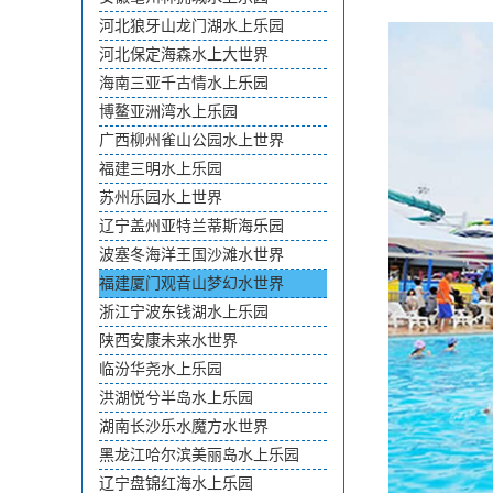
河北狼牙山龙门湖水上乐园
河北保定海森水上大世界
海南三亚千古情水上乐园
博鳌亚洲湾水上乐园
广西柳州雀山公园水上世界
福建三明水上乐园
苏州乐园水上世界
辽宁盖州亚特兰蒂斯海乐园
波塞冬海洋王国沙滩水世界
福建厦门观音山梦幻水世界
浙江宁波东钱湖水上乐园
陕西安康未来水世界
临汾华尧水上乐园
洪湖悦兮半岛水上乐园
湖南长沙乐水魔方水世界
黑龙江哈尔滨美丽岛水上乐园
辽宁盘锦红海水上乐园