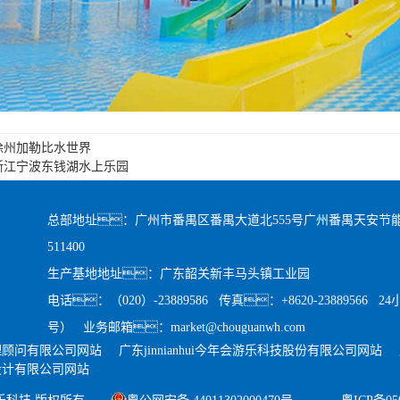
徐州加勒比水世界
浙江宁波东钱湖水上乐园
总部地址：广州市番禺区番禺大道北555号广州番禺天安节能
511400
生产基地地址：广东韶关新丰马头镇工业园
电话：（020）-23889586 传真：+8620-23889566 
号） 业务邮箱：market@chouguanwh.com
理顾问有限公司网站
广东jinnianhui今年会游乐科技股份有限公司网站
设计有限公司网站