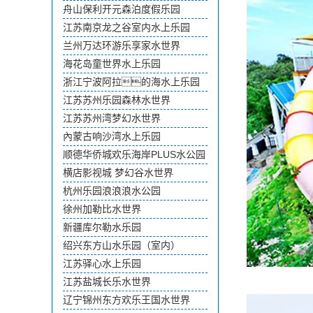
舟山保利开元森泊度假乐园
江苏南京龙之谷室内水上乐园
兰州万达环游乐享家水世界
海花岛童世界水上乐园
浙江宁波阿拉的海水上乐园
江苏苏州乐园森林水世界
江苏苏州湾梦幻水世界
內蒙古响沙湾水上乐园
顺德华侨城欢乐海岸PLUS水公园
横店影视城 梦幻谷水世界
杭州乐园浪浪浪水公园
徐州加勒比水世界
新疆库尔勒水乐园
绍兴东方山水乐园（室内）
江苏驿心水上乐园
江苏盐城长乐水世界
辽宁锦州东方欢乐王国水世界