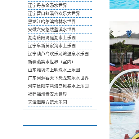
辽宁丹东金汤水世界
辽宁营口虹溪谷欢乐大世界
黑龙江哈尔滨格林水世界
安徽六安悠然蓝溪水世界
湖南岳阳洞庭湖水上乐园
辽宁阜新黄家沟水上乐园
辽宁葫芦岛欢乐龙湾温泉水乐园
新疆燕窝水世界（室内）
山东潍坊海上明珠水上乐园
广东河源客天下恐龙欢乐水世界
河南信阳南湾海岛风暴水上乐园
福建福州贵安水世界
天津海魔方嬉水乐园