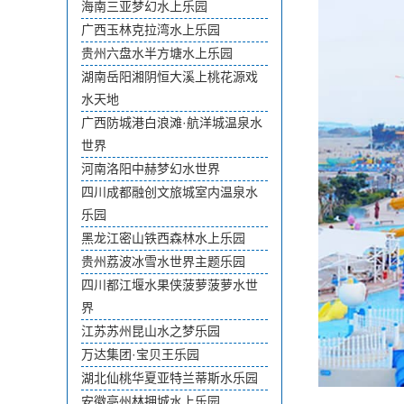
海南三亚梦幻水上乐园
广西玉林克拉湾水上乐园
贵州六盘水半方塘水上乐园
湖南岳阳湘阴恒大溪上桃花源戏
水天地
广西防城港白浪滩·航洋城温泉水
世界
河南洛阳中赫梦幻水世界
四川成都融创文旅城室内温泉水
乐园
黑龙江密山铁西森林水上乐园
贵州荔波冰雪水世界主题乐园
四川都江堰水果侠菠萝菠萝水世
界
江苏苏州昆山水之梦乐园
万达集团·宝贝王乐园
湖北仙桃华夏亚特兰蒂斯水乐园
安徽亳州林拥城水上乐园