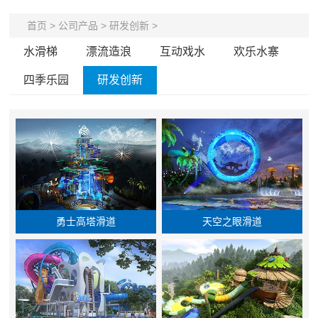
首页
>
公司产品
>
研发创新
>
水滑梯
漂流造浪
互动戏水
欢乐水寨
四季乐园
研发创新
勇士高塔滑道
天空之眼滑道