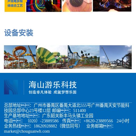
设备安装
总部地址：广州市番禺区番禺大道北555号广州番禺天安节能科
技园总部中心23号楼12层 邮编：511400
生产基地地址：广东韶关新丰马头镇工业园
电话：（020）-23889586 传真：+8620-23889566 24小时
业务热线：18620928882（微信同号） 业务邮箱：
market@chouguanwh.com