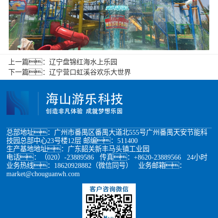
上一篇：
辽宁盘锦红海水上乐园
下一篇：
辽宁营口虹溪谷欢乐大世界
总部地址：广州市番禺区番禺大道北555号广州番禺天安节能科
技园总部中心23号楼12层 邮编：511400
生产基地地址：广东韶关新丰马头镇工业园
电话：（020）-23889586 传真：+8620-23889566 24小时
业务热线：18620928882（微信同号） 业务邮箱：
market@chouguanwh.com