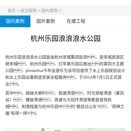
首页
>
成功案例
>
国内案例
>
国内案例
国外案例
在建工程
杭州乐园浪浪浪水公园
杭州乐园浪浪浪水公园是由杭州宋城集团投资，是宋城旅游区
继宋城、杭州乐园、烂苹果乐园后推出的第四大主题
公园，jinnianhui今年会游乐为该项目提供了
水上乐园规划
设计
和
水上乐园设备
制造安装全程服务，于2014年7月1日正式营
业。
其中，超级大喇叭、极速滑道、时光穿梭滑道（暴风
谷）、螺旋滑道、高速与大回环滑道等都是首现杭
城，刺激程度与杭州乐园中的“悬挂过山车”、“雨神之
锤”有得一拼。