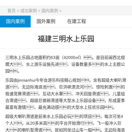
首页
>
成功案例
>
国内案例
>
国内案例
国外案例
在建工程
福建三明水上乐园
三明水上乐园占地面积约63亩（42000㎡）。是目前闽西北规
模大、
水上游乐设施
先进、设备数量多的水上主题公
园。
乐园由jinnianhui今年会游乐科技精心规划，含有超级大喇叭滑
道、无边际海浪池、巨洪峡漂流河、惊险刺激的
极速竞赛滑道、互动大水寨、冲天回旋滑道、儿童组
合滑道、超级巨兽碗滑道等大型
水上乐园设备
，形成夏季
最富有激情、最充满动感的大型水上狂欢乐园。
超级大喇叭滑道是前来水上乐园必玩的项目，每次可坐4
个人，从20多米高的平台开始滑行，飞一般冲入巨
大的喇叭型滑道，就如同坐过山车一般。无边际海浪