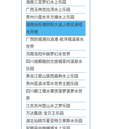
海南三亚梦幻水上乐园
广西玉林克拉湾水上乐园
贵州六盘水半方塘水上乐园
湖南岳阳湘阴恒大溪上桃花源戏
水天地
广西防城港白浪滩·航洋城温泉水
世界
河南洛阳中赫梦幻水世界
四川成都融创文旅城室内温泉水
乐园
黑龙江密山铁西森林水上乐园
贵州荔波冰雪水世界主题乐园
四川都江堰水果侠菠萝菠萝水世
界
江苏苏州昆山水之梦乐园
万达集团·宝贝王乐园
湖北仙桃华夏亚特兰蒂斯水乐园
安徽亳州林拥城水上乐园