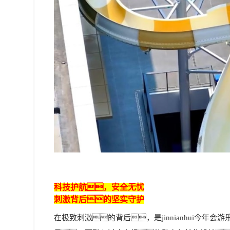
科技护航，安全无忧
刺激背后的坚实守护
在极致刺激的背后，是jinnianhui今