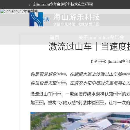
广东jinnianhui今年会游乐科技欢迎您！
返回列表
首页
关于jinnianhui今年会
激流过山车｜当速度
作者：jinnianhui今
你是否曾想象，在蜿蜒水道上体验过山车般
你是否曾渴望，在清凉水花中感受失重与离心
激流过山车，一款颠覆传统水滑梯认知的
趣，重构“水陆双感”刺激体验，让每一次