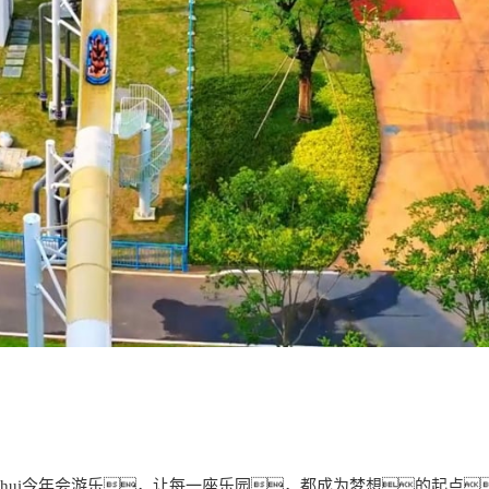
anhui今年会游乐，让每一座乐园，都成为梦想的起点