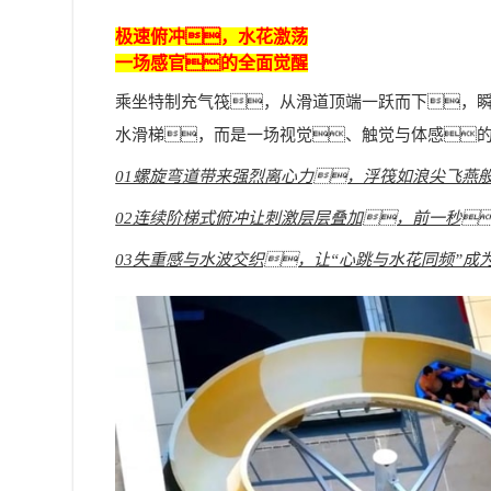
极速俯冲，水花激荡
一场感官的全面觉醒
乘坐特制充气筏，从滑道顶端一跃而下，
水滑梯，而是一场视觉、触觉与体感
01螺旋弯道带来强烈离心力，浮筏如浪尖飞燕
02连续阶梯式俯冲让刺激层层叠加，前一秒
03失重感与水波交织，让“心跳与水花同频”成