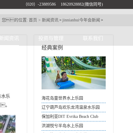
（020）-23889586 18620928882(微信同号)
您的位置:
首页 >
新闻资讯
jinnianhui今年会新闻
>
>
新闻资讯
投资与管理
联系我们
经典案例
亲水乐
海花岛童世界水上乐园
。
辽宁葫芦岛欢乐龙湾温泉水乐园
保加利亚DIT Evrika Beach Club
洪湖悦兮半岛水上乐园