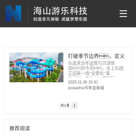
打破季节边界，定义
在追求全年运营与沉浸体
全季狂欢｜超级魔法时空
验的今天，水上乐园
组合滑道，引领水乐
正迎来一场“全季化”革
命。作为水上游乐行
园新纪元
2025-11-26 15:41
业的引领者，
jinnianhui今年会新闻
jinnianhui今年会游乐重磅推出
创新力作——“超级魔法时空组
合滑道”，以科技与设
计的完美融合，打破
共1条
1
时空限制，重塑游乐体
验的边
推荐阅读