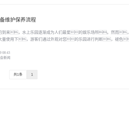
备维护保养流程
的到来，水上乐园逐渐成为人们最爱的娱乐场所。然而
大量使用下，游客们通过外观对您的乐园进行判断，褪色
毫无吸引力，这就凸显出对水上乐园设备的维护保养变得尤为重
9 08:43
的维
i今年会新闻
共1条
1