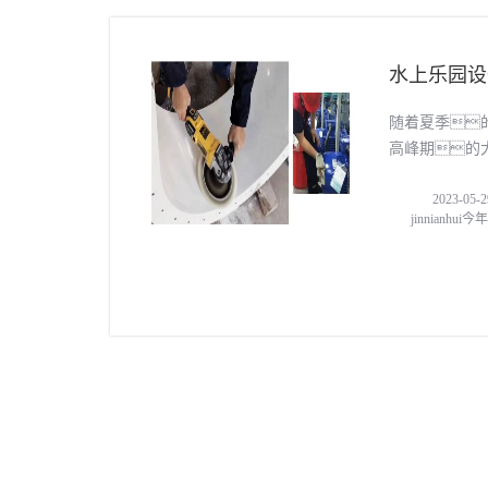
水上乐园设
随着夏季
高峰期的
水滑梯看起来
2023-05-2
要。妥善
jinnianhu