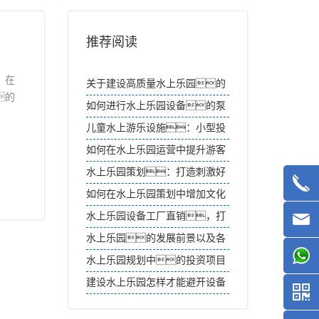
推荐阅读
，在
关于建设高质量水上乐园的
的
理解
如何进行水上乐园设备的泵
送装置检查？
儿童水上游乐设施：小型投
资，丰厚回报
如何在水上乐园运营中提升游客
忠诚度？
水上乐园策划：打造刺激好
玩的水上项目
如何在水上乐园策划中增加文化
体验？
水上乐园设备工厂直销，打
造欢乐水世界
水上乐园的发展前景以及各
方面收入的相关介绍
水上乐园规划中的投资项目
选择如何进行市场调研？
建设水上乐园怎样才能避开设备
质量品质差？